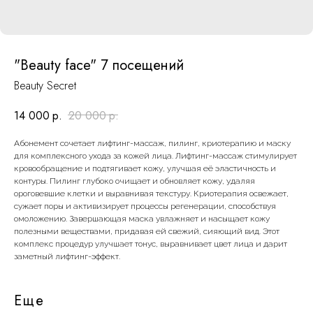
"Beauty face" 7 посещений
Beauty Secret
14 000
р.
20 000
р.
Абонемент сочетает лифтинг-массаж, пилинг, криотерапию и маску
для комплексного ухода за кожей лица. Лифтинг-массаж стимулирует
кровообращение и подтягивает кожу, улучшая её эластичность и
контуры. Пилинг глубоко очищает и обновляет кожу, удаляя
ороговевшие клетки и выравнивая текстуру. Криотерапия освежает,
сужает поры и активизирует процессы регенерации, способствуя
омоложению. Завершающая маска увлажняет и насыщает кожу
полезными веществами, придавая ей свежий, сияющий вид. Этот
комплекс процедур улучшает тонус, выравнивает цвет лица и дарит
заметный лифтинг-эффект.
Еще