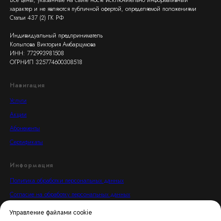
Все цены, указанные на сайте носят исключительно информативный
характер и не являются публичной офертой, определяемой положениями
Статьи 437 (2) ГК РФ
Индивидуальный предприниматель
Копылова Виктория Амбарцумова
ИНН: 772993981508
ОГРНИП 325774600308518
Навигация
Услуги
Акции
Абонементы
Сертификаты
Информация
Политика обработки персональных данных
Согласие на обработку персональных данных
Пользовательское соглашение
Управление файлами cookie